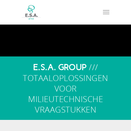
///
E.S.A. GROUP
TOTAALOPLOSSINGEN
VOOR
MILIEUTECHNISCHE
VRAAGSTUKKEN